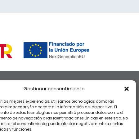
Puedes encontrarnos por:
Gestionar consentimiento
deobras, de obras, deobras
er las mejores experiencias, utilizamos tecnologías como las
ra almacenar y/o acceder a la información del dispositivo. El
sevilla, de obras sevilla, gell
ento de estas tecnologías nos permitirá procesar datos como el
dirección, reformas, reformas
ento de navegación o las identificaciones únicas en este sitio. No
 retirar el consentimiento, puede afectar negativamente a ciertas
integrales, dirección de obra,
icas y funciones.
reformas en sevilla, reformas
las