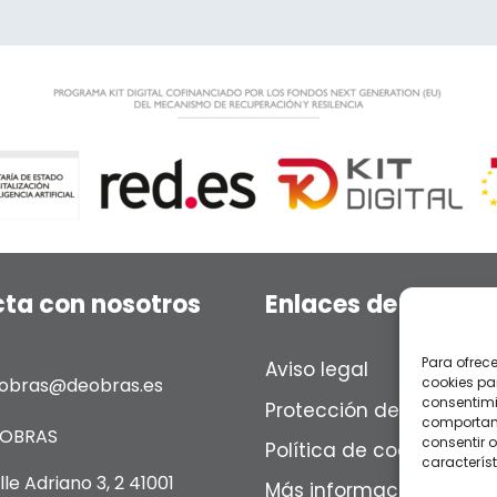
ta con nosotros
Enlaces de interés
Para ofrec
Aviso legal
obras@deobras.es
cookies pa
consentimi
Protección de datos
comportami
OBRAS
consentir o
Política de cookies
característ
lle Adriano 3, 2 41001
Más información sobre 